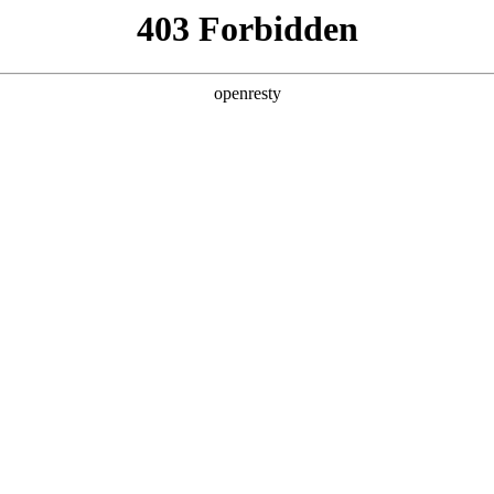
产品及服务
行业解决方案
合作伙伴
投资者关系
最初一公里”的智能新范式
2025 / 12 / 04